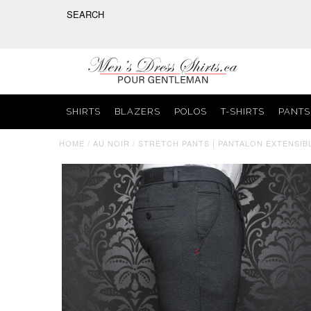
SHIRTS
BLAZERS
POLOS
T-SHIRTS
PANTS
HOME
/
AU NOIR
/
STRETCH PANTS | PANTALON EXTENSIB