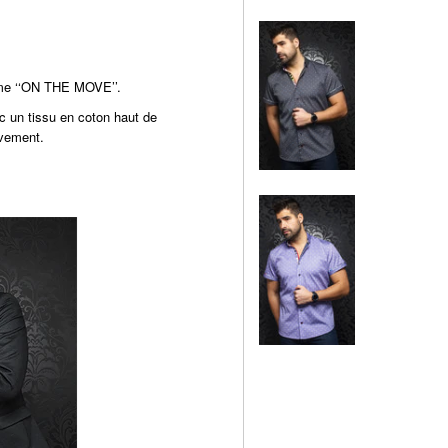
mme ‘‘ON THE MOVE’’.
c un tissu en coton haut de
uvement.