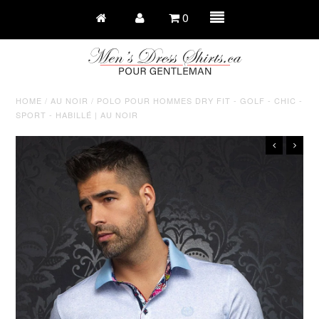
0
HOME
/
AU NOIR
/
POLO POUR HOMMES DRY FIT - GOLF - CHIC -
SPORT - HABILLÉ | AU NOIR