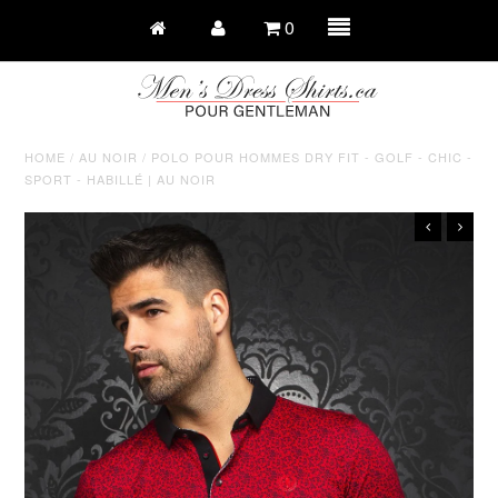
0
HOME
/
AU NOIR
/
POLO POUR HOMMES DRY FIT - GOLF - CHIC -
SPORT - HABILLÉ | AU NOIR