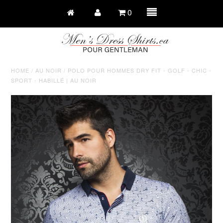
0
HOME
/
AU NOIR
/
POLO POUR HOMMES DRY FIT - GOLF - CHIC -
SPORT - HABILLÉ | AU NOIR