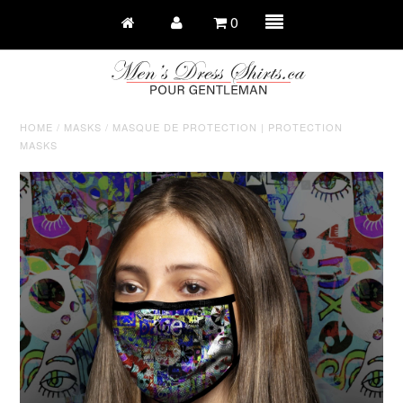
0
HOME
/
MASKS
/
MASQUE DE PROTECTION | PROTECTION
MASKS