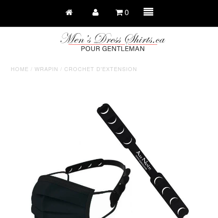
0
HOME
/
WRAPIN
/
CROCHET D'EXTENSION