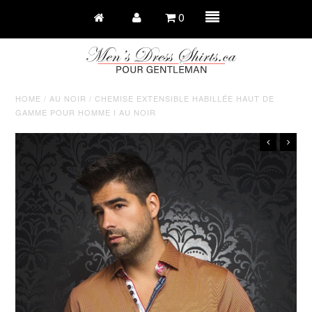
0
HOME
/
AU NOIR
/
CHEMISE EXTENSIBLE HABILLÉE HAUT DE
GAMME POUR HOMME I AU NOIR