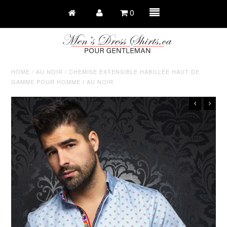
0
HOME
/
AU NOIR
/
CHEMISE EXTENSIBLE HABILLÉE HAUT DE
GAMME POUR HOMME I AU NOIR