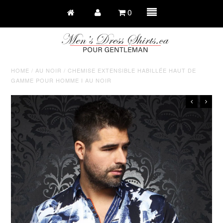
0
HOME
/
AU NOIR
/
CHEMISE EXTENSIBLE HABILLÉE HAUT DE
GAMME POUR HOMME I AU NOIR