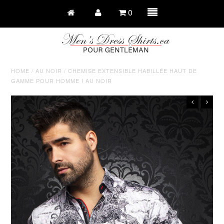
0
HOME
/
AU NOIR
/
CHEMISE EXTENSIBLE HABILLÉE HAUT DE
GAMME POUR HOMME I AU NOIR