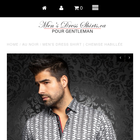
0
HOME
/
AU NOIR
/
MEN'S DRESS SHIRT | CHEMISE HABILLÉE